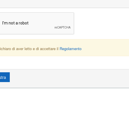
ichiaro di aver letto e di accettare il
Regolamento
stra