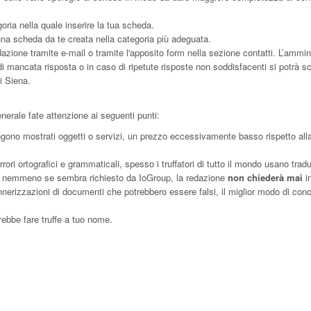
oria nella quale inserire la tua scheda.
a scheda da te creata nella categoria più adeguata.
ione tramite e-mail o tramite l'apposito form nella sezione contatti. L’ammin
 di mancata risposta o in caso di ripetute risposte non soddisfacenti si potrà s
i Siena.
enerale fate attenzione ai seguenti punti:
gono mostrati oggetti o servizi, un prezzo eccessivamente basso rispetto all
ori ortografici e grammaticali, spesso i truffatori di tutto il mondo usano trad
rd nemmeno se sembra richiesto da IoGroup, la redazione
non chiederà mai
in
annerizzazioni di documenti che potrebbero essere falsi, il miglior modo di con
rebbe fare truffe a tuo nome.