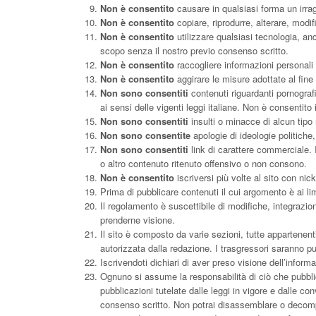
Non è consentito
causare in qualsiasi forma un irrag
Non è consentito
copiare, riprodurre, alterare, modif
Non è consentito
utilizzare qualsiasi tecnologia, an
scopo senza il nostro previo consenso scritto.
Non è consentito
raccogliere informazioni personali di
Non è consentito
aggirare le misure adottate al fine 
Non sono consentiti
contenuti riguardanti pornografia,
ai sensi delle vigenti leggi italiane. Non è consentito
Non sono consentiti
insulti o minacce di alcun tipo
Non sono consentite
apologie di ideologie politiche,
Non sono consentiti
link di carattere commerciale. 
o altro contenuto ritenuto offensivo o non consono.
Non è consentito
iscriversi più volte al sito con nic
Prima di pubblicare contenuti il cui argomento è ai li
Il regolamento è suscettibile di modifiche, integrazio
prenderne visione.
Il sito è composto da varie sezioni, tutte appartenen
autorizzata dalla redazione. I trasgressori saranno pu
Iscrivendoti dichiari di aver preso visione dell’informa
Ognuno si assume la responsabilità di ciò che pubblica
pubblicazioni tutelate dalle leggi in vigore e dalle co
consenso scritto. Non potrai disassemblare o decompil