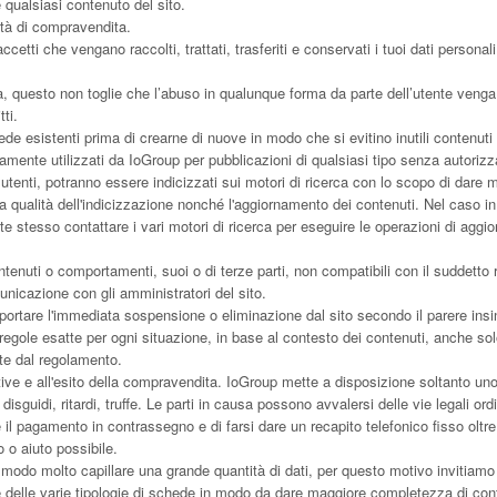
e qualsiasi contenuto del sito.
lità di compravendita.
, accetti che vengano raccolti, trattati, trasferiti e conservati i tuoi dati perso
ita, questo non toglie che l’abuso in qualunque forma da parte dell’utente veng
tti.
hede esistenti prima di crearne di nuove in modo che si evitino inutili contenuti 
ramente utilizzati da IoGroup per pubblicazioni di qualsiasi tipo senza autorizz
li utenti, potranno essere indicizzati sui motori di ricerca con lo scopo di dare m
qualità dell'indicizzazione nonché l'aggiornamento dei contenuti. Nel caso in
ente stesso contattare i vari motori di ricerca per eseguire le operazioni di ag
enuti o comportamenti, suoi o di terze parti, non compatibili con il suddett
nicazione con gli amministratori del sito.
rtare l'immediata sospensione o eliminazione dal sito secondo il parere insi
 regole esatte per ogni situazione, in base al contesto dei contenuti, anche 
te dal regolamento.
ative e all'esito della compravendita. IoGroup mette a disposizione soltanto un
isguidi, ritardi, truffe. Le parti in causa possono avvalersi delle vie legali ord
il pagamento in contrassegno e di farsi dare un recapito telefonico fisso oltre c
 o aiuto possibile.
in modo molto capillare una grande quantità di dati, per questo motivo invitiamo t
 delle varie tipologie di schede in modo da dare maggiore completezza di conten