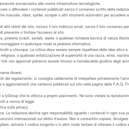
ionevole sovraccarico alle nostre infrastrutture tecnologiche.
icare o diffondere i contenuti pubblicati senza il consenso scritto della redazione
che manuale, robot, spider, scraper o altri strumenti automatici per accedere al
 altri utenti del sito, incluso il loro indirizzo email, senza il loro consenso per f
di prevenire o limitare l'accesso al sito.
 pirateria (crack, serials, warez o qualsiasi richiesta tecnica di natura illecita) 
 incoraggiare in qualunque modo la pirateria informatica.
 rivolti a chiunque. La critica deve essere sempre rispettosa delle idee altrui e
 religiose, o qualsiasi enfatizzazione di superiorità di una razza, etnia, naziona
I link non approvati potranno essere rimossi a insindacabile giudizio degli am
kname diversi.
miti del regolamento, si consiglia caldamente di interpellare privatamente l’am
ni e aggiornamenti che verranno pubblicati sul sito nella pagina delle
F.A.Q. F
ti a IoGroup che le utilizza a proprio piacimento. Ne sono vietate la riproduz
niti a norma di legge.
tiva sulla privacy
. La redazione declina ogni responsabilità riguardo i contenuti in ogni sua part
nvenzioni internazionali sul diritto d’autore. Non è consentito copiare, divulgar
are, estrarre il codice sorgente o in altro modo tentare di ottenere il codice 