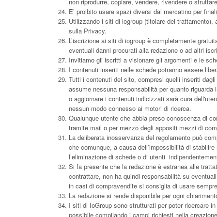
non riprodurre, copiare, vendere, rivendere o sfruttar
E’ proibito usare spazi diversi dal mercatino per fina
Utilizzando i siti di iogroup (titolare del trattamento)
sulla Privacy.
L’iscrizione ai siti di iogroup è completamente gratu
eventuali danni procurati alla redazione o ad altri iscri
Invitiamo gli iscritti a visionare gli argomenti e le sc
I contenuti inseriti nelle schede potranno essere libe
Tutti i contenuti del sito, compresi quelli inseriti dag
assume nessuna responsabilità per quanto riguarda la 
o aggiornare i contenuti indicizzati sarà cura dell'ut
nessun modo connesso ai motori di ricerca.
Qualunque utente che abbia preso conoscenza di cont
tramite mail o per mezzo degli appositi mezzi di comu
La deliberata inosservanza del regolamento può compo
che comunque, a causa dell’impossibilità di stabilire
l’eliminazione di schede o di utenti indipendentemen
Si fa presente che la redazione è estranea alle tratt
contrattare, non ha quindi responsabilità su eventuali d
in casi di compravendite si consiglia di usare sempre 
La redazione si rende disponibile per ogni chiarimento
I siti di IoGroup sono strutturati per poter ricercare 
possibile compilando i campi richiesti nella creazione