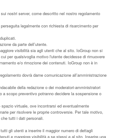
nali sui nostri server, come descritto nel nostro regolamento
a perseguita legalmente con richiesta di risarcimento per
duplicati.
azione da parte dell’utente.
aggiore visibilità sia agli utenti che al sito. IoGroup non si
 cui per qualsivoglia motivo l'utente decidesse di rimuovere
giornamento e/o rimozione dei contenuti. IoGroup non è in
o regolamento dovrà darne comunicazione all’amministrazione
ndacabile della redazione o dei moderatori-amministratori
solo a scopo preventivo potranno decidere la sospensione o
o spazio virtuale, ove incontrarsi ed eventualmente
inarie per risolvere le proprie controversie. Per tale motivo,
he tutti i dati personali.
utti gli utenti a inserire il maggior numero di dettagli
uti e maggiore visibilità a se stessi e al sito. Inserire una