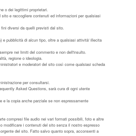
 o dei legittimi proprietari.
 sito e raccogliere contenuti ed informazioni per qualsiasi
ini diversi da quelli previsti dal sito.
e pubblicità di alcun tipo, oltre a qualsiasi attività' illecita
 sempre nei limiti del commento e non dell'insulto.
lità, regione o ideologia.
ministratori e moderatori del sito così come qualsiasi scheda
ministrazione per consultarsi.
requently Asked Questions
, sarà cura di ogni utente
ione e la copia anche parziale se non espressamente
e compresi file audio nei vari formati possibili, foto e altre
e o modificare i contenuti del sito senza il nostro espresso
sorgente del sito. Fatto salvo quanto sopra, acconsenti a