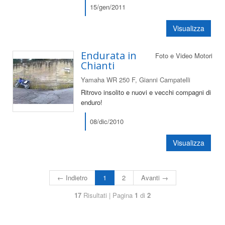
15/gen/2011
Visualizza
Endurata in
Foto e Video Motori
Chianti
Yamaha WR 250 F, Gianni Campatelli
Ritrovo insolito e nuovi e vecchi compagni di
enduro!
08/dic/2010
Visualizza
← Indietro
1
2
Avanti →
17
Risultati | Pagina
1
di
2