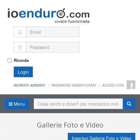
Ricorda
Login
PASSWORD DIMENTICATA?
ACCEDI CON
ISCRIVITI ADESSO!
Menu
Gallerie Foto e Video
Inserisci Galleria Foto e Video