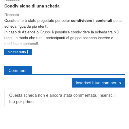
Condivisione di una scheda
Risposta
Questo sito è stato progettato per poter
condividere i contenuti
se la
scheda riguarda più utenti.
In caso di Aziende o Gruppi è possibile condividere la scheda fra più
utenti in modo che tutti i partecipanti al gruppo possano inserire e
modificare contenuti.
L'unica limitazione per i condivisori è quella di non poter eliminare la
Mostra tutto
scheda, inoltre non possono proporre o accettare trasferimenti di
proprietà della scheda nei confronti di terze parti.
Per proporre la condivisione di una scheda, il proprietario può cliccare
Commenti
su "Modifica" come se dovesse apportare modifiche alla scheda e poi
dovrà cliccare su "Condivisioni" nel menù alla sua destra. Troverà la
Inserisci il tuo commento
funzione "Proponi condivisione". Nel campo "
utente
" dovrà inserire il
nome dell'utente con il quale intende condividere la scheda. Potrà inoltre
Questa scheda non è ancora stata commentata. Inserisci il
inserire un commento per l'utente destinatario nella spazio "
Commento
".
L'utente destinatario troverà una notifica di proposta di condivisione e
tuo per primo.
potrà accettare o rifiutare. Il mittente, una volta che il destinatario avrà
effettuato la sua scelta verrà notificato con il responso.